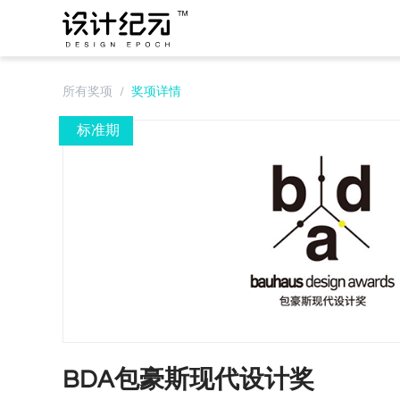
所有奖项
奖项详情
标准期
BDA包豪斯现代设计奖