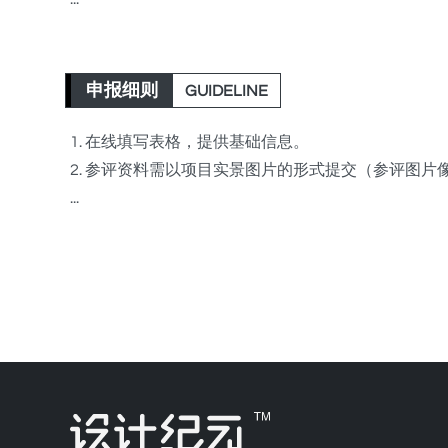
申报细则
GUIDELINE
1. 在线填写表格，提供基础信息。

2. 参评资料需以项目实景图片的形式提交（参评图片像素需
...